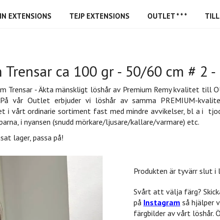
IN EXTENSIONS
TEJP EXTENSIONS
OUTLET * * *
TIL
 Trensar ca 100 gr - 50/60 cm # 2 
m Trensar - Äkta mänskligt löshår av Premium Remy kvalitet till
 På
vår Outlet erbjuder vi löshår av samma PREMIUM-kvalit
et i vårt ordinarie sortiment fast med mindre avvikelser, bl a i tjo
parna, i nyansen (snudd mörkare/ljusare/kallare/varmare) etc.
sat lager, passa på!
Produkten är tyvärr slut i l
Svårt att välja färg? Skicka
på
Instagram
så hjälper v
färgbilder av vårt löshår.