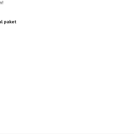
m!
al paket