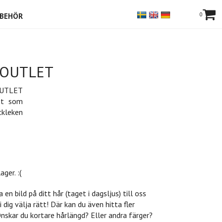
0
LBEHÖR
- OUTLET
 OUTLET
et som
ckleken
ager. :(
 en bild på ditt hår (taget i dagsljus) till oss
i dig välja rätt! Där kan du även hitta fler
 Önskar du kortare hårlängd? Eller andra färger?