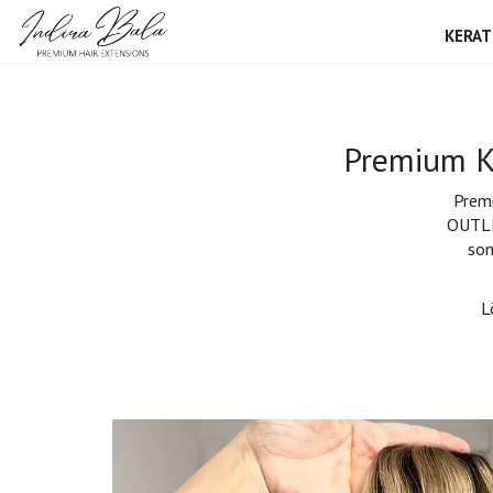
KERAT
Premium Ke
Premi
OUTLE
som
L