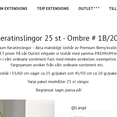
IN EXTENSIONS
TEJP EXTENSIONS
OUTLET * * *
TIL
ratinslingor 25 st - Ombre # 1B/
um Keratinslingor - Äkta mänskligt löshår av Premium Remy kvalite
T priser. På vår Outlet erbjuder vi löshår med samma PREMIUM-kv
 i vårt ordinarie sortiment fast med mindre avvikelser, exempelvis
färgnyansen avviker från vårt ordinarie sortiment etc.
öshår i 55/60 cm väger ca 25 gr/paket och 45/50 cm ca 20 gr/pake
Varje paket innehåller 25 st slingor.
Begränsat lager, passa på!
@Längd