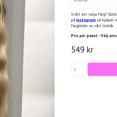
55/60 cm
Svårt att välja färg? Skicka
på
Instagram
så hjälper v
färgbilder av vårt löshår.
Pris per paket - Välj ant
549 kr