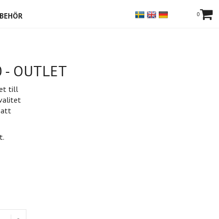
0
LBEHÖR
20 - OUTLET
t till
alitet
 att
t.