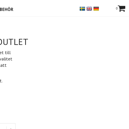
0
LBEHÖR
- OUTLET
t till
alitet
 att
t.