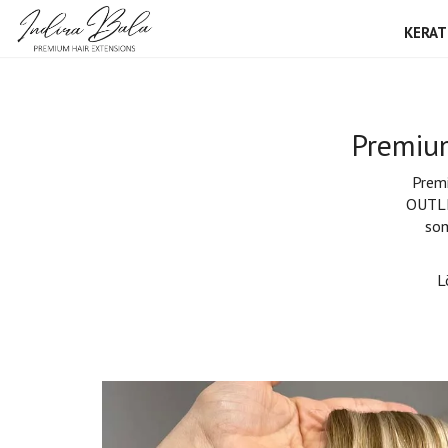
KERAT
Premium
Premi
OUTLE
som
L