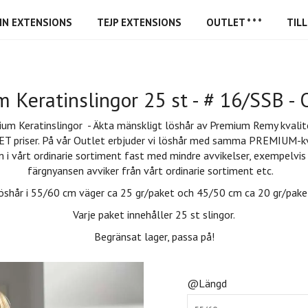
IN EXTENSIONS
TEJP EXTENSIONS
OUTLET * * *
TIL
 Keratinslingor 25 st - # 16/SSB 
um Keratinslingor - Äkta mänskligt löshår av Premium Remy kvalite
T priser. På vår Outlet erbjuder vi löshår med samma PREMIUM-kv
 i vårt ordinarie sortiment fast med mindre avvikelser, exempelvis
färgnyansen avviker från vårt ordinarie sortiment etc.
öshår i 55/60 cm väger ca 25 gr/paket och 45/50 cm ca 20 gr/pake
Varje paket innehåller 25 st slingor.
Begränsat lager, passa på!
@Längd