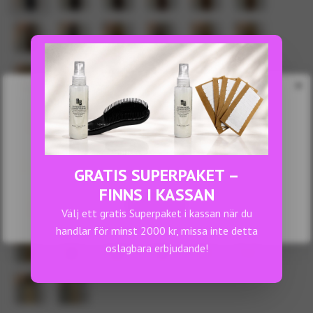
×
Yay! Indirabala.se is available in English
GRATIS SUPERPAKET –
Browse in
English
and shop in
EUR
.
FINNS I KASSAN
Shop now
Välj ett gratis Superpaket i kassan när du
Stay in current language
handlar för minst 2000 kr, missa inte detta
oslagbara erbjudande!