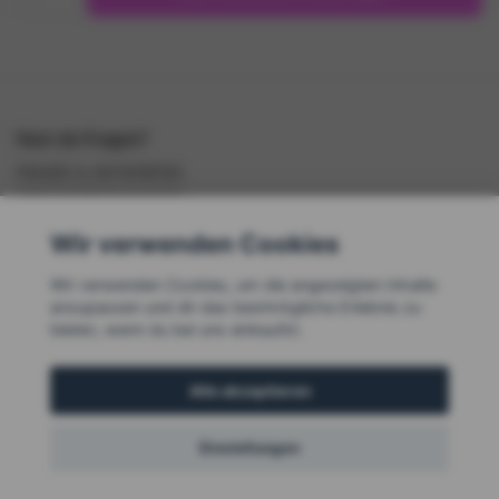
Hast du Fragen?
FRAGEN & ANTWORTEN
EINKAUFSBEDINGUNGEN
KONTAKTIERE UNS
Wir verwenden Cookies
Wir verwenden Cookies, um die angezeigten Inhalte
anzupassen und dir das bestmögliche Erlebnis zu
bieten, wenn du bei uns einkaufst.
Alle akzeptieren
© Copyright Indirabala.se
Einstellungen
Powered by Quickbutik