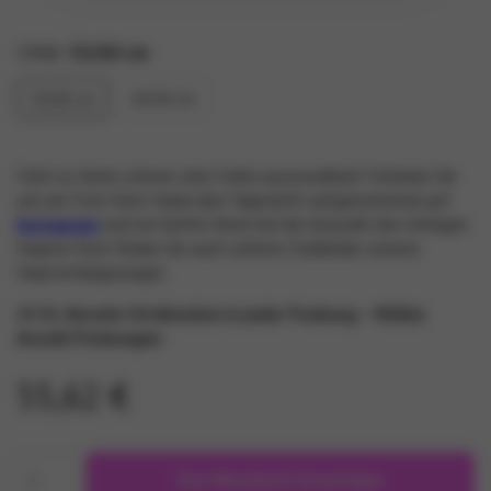
Länge
55/60 cm
55/60 cm
45/50 cm
Fällt es Ihnen schwer, eine Farbe auszuwählen? Schicken Sie
uns ein Foto Ihrer Haare (bei Tageslicht aufgenommen) auf
Instagram
und wir helfen Ihnen bei der Auswahl des richtigen
Haares! Dort finden Sie auch weitere Farbbilder unserer
Haarverlängerungen.
25 St. Keratin-Strähnchen in jeder Packung – Wähle
Anzahl Packungen
55,62 €
Zum Warenkorb hinzufügen