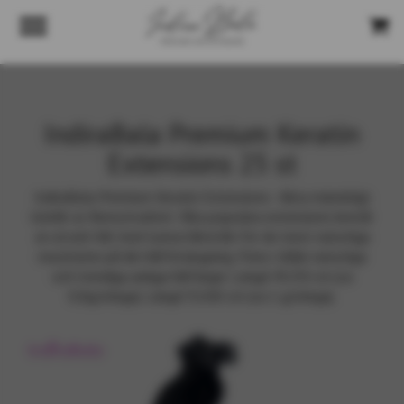
IndiraBala Premium Keratin
Extensions 25 st
IndiraBala Premium Keratin Extensions - Äkta mänskligt
löshår av Remy kvalitet. Våra populära extensions består
av utvalt hår med tunna hårstrån för de mest naturliga
resultaten på din hårförlängning. Finns i både naturliga
och trendiga askiga hårfärger. Längd 45/50 cm (ca
0,8g/slinga). Längd 55/60 cm (ca 1 g/slinga).